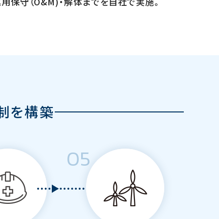
用保守（O&M)・解体までを自社で実施。
制を構築