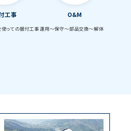
付工事
O&M
を使っての据付工事
運用～保守～部品交換～解体