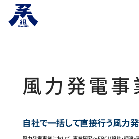
風力発電事
自社で一括して直接行う風力
風力発電事業において、事業開発～
EPCI
（設計・調達・