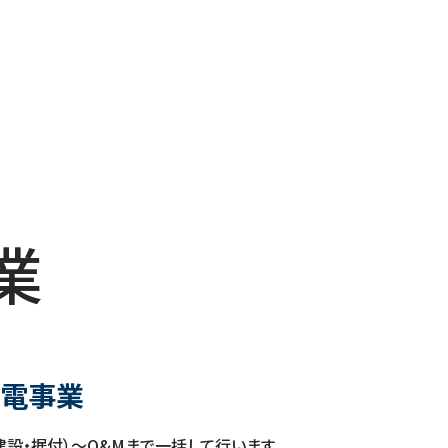
業
発電事業
建設・据付）～
O&M
まで一括して行います。